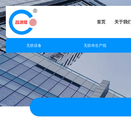
首页
关于我
无纺设备
无纺布生产线