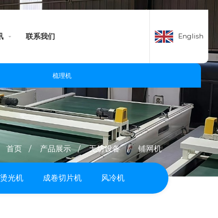
English
讯
联系我们
梳理机
首页
产品展示
无纺设备
铺网机
烫光机
成卷切片机
风冷机