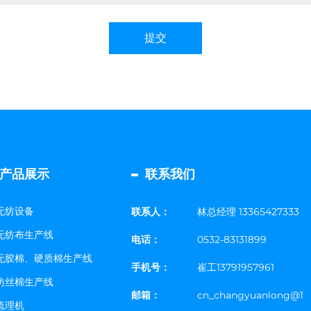
提交
产品展示
联系我们
无纺设备
联系人：
林总经理 13365427333
无纺布生产线
电话：
0532-83131899
无胶棉、硬质棉生产线
手机号：
崔工13791957961
仿丝棉生产线
邮箱：
cn_changyuanlong@1
梳理机