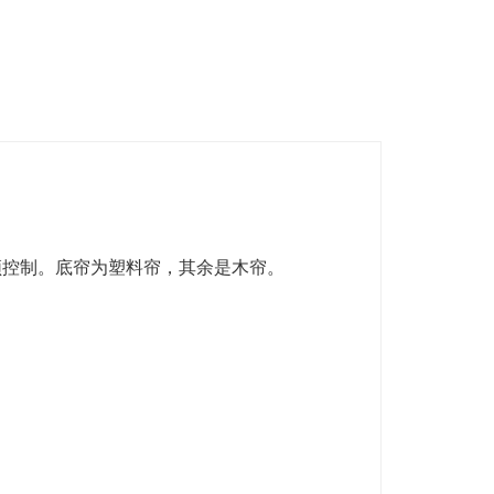
频控制。底帘为塑料帘，其余是木帘。