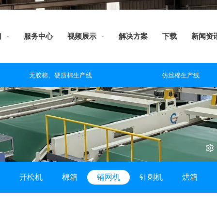
们
服务中心
视频展示
解决方案
下载
新闻资
无胶棉、硬质棉生产线
仿丝棉生产线
开松机
棉箱
铺网机
针刺机
烘箱