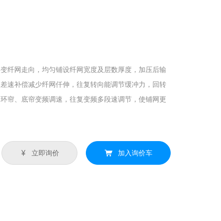
改变纤网走向，均匀铺设纤网宽度及层数厚度，加压后输
调差速补偿减少纤网仟伸，往复转向能调节缓冲力，回转
、环帘、底帘变频调速，往复变频多段速调节，使铺网更
立即询价
加入询价车