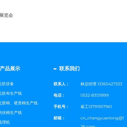
布展览会
产品展示
联系我们
无纺设备
联系人：
林总经理 13365427333
无纺布生产线
电话：
0532-83131899
无胶棉、硬质棉生产线
手机号：
崔工13791957961
仿丝棉生产线
邮箱：
cn_changyuanlong@1
梳理机
26.com