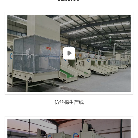
仿丝棉生产线