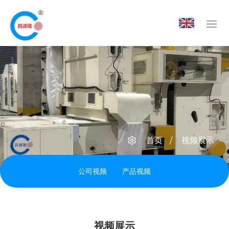
首页
视频展示
公司视频
产品视频
视频展示